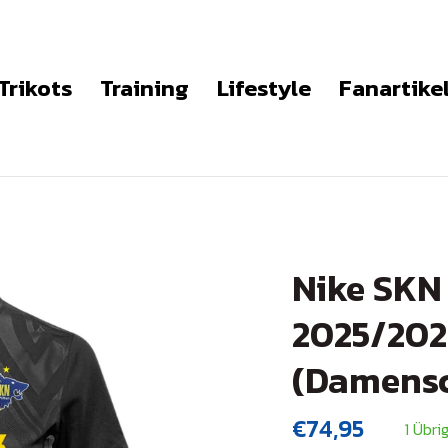
Trikots
Training
Lifestyle
Fanartike
Nike SKN 
2025/202
(Damensc
€74,95
1 Übri
Normaler