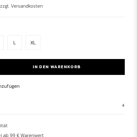
. zzgl. Versandkosten
L
XL
IN DEN WARENKORB
inzufügen
ität
i ab 99 € Warenwert