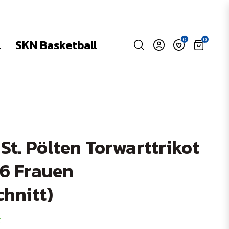
0
0
l
SKN Basketball
Warenkor
St. Pölten Torwarttrikot
6 Frauen
hnitt)
g