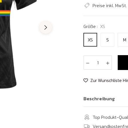
Preis
Preise inkl. MwSt
Größe :
XS
XS
S
M
−
+
Zur Wunschliste H
Beschreibung
Top Produkt-Qual
Versandkostenfre