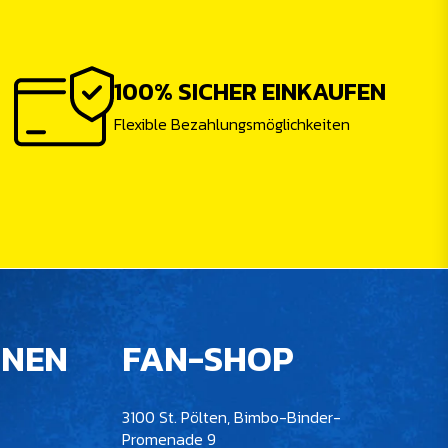
100% SICHER EINKAUFEN
Flexible Bezahlungsmöglichkeiten
ONEN
FAN-SHOP
3100 St. Pölten, Bimbo-Binder-
Promenade 9