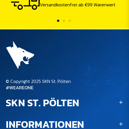
Versandkostenfrei ab €99 Warenwert
© Copyright 2025 SKN St. Pölten
#WEAREONE
SKN ST. PÖLTEN
INFORMATIONEN