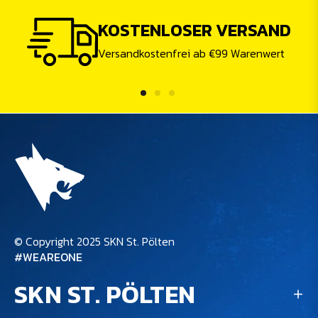
KOSTENLOSER VERSAND
Versandkostenfrei ab €99 Warenwert
© Copyright 2025 SKN St. Pölten
#WEAREONE
SKN ST. PÖLTEN