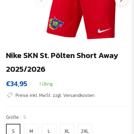
Nike SKN St. Pölten Short Away
2025/2026
€34,95
1 Übrig
Normaler
Preis
Preise inkl. MwSt. zzgl. Versandkosten
Größe :
S
S
M
L
XL
2XL