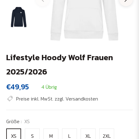
Lifestyle Hoody Wolf Frauen
2025/2026
€49,95
4 Übrig
Normaler
Preis
Preise inkl. MwSt. zzgl. Versandkosten
Größe :
XS
XS
S
M
L
XL
2XL