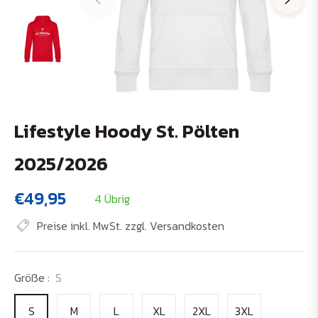
Lifestyle Hoody St. Pölten
2025/2026
€49,95
4 Übrig
Normaler
Preis
Preise inkl. MwSt. zzgl. Versandkosten
Größe :
S
S
M
L
XL
2XL
3XL