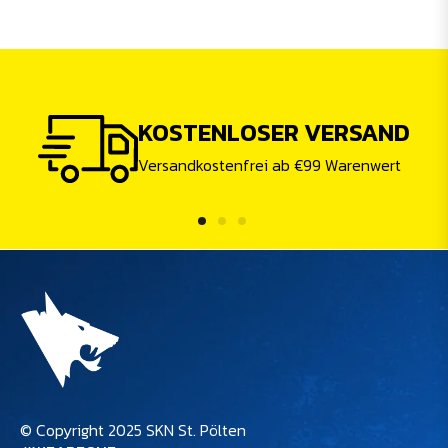
KOSTENLOSER VERSAND
Versandkostenfrei ab €99 Warenwert
© Copyright 2025 SKN St. Pölten